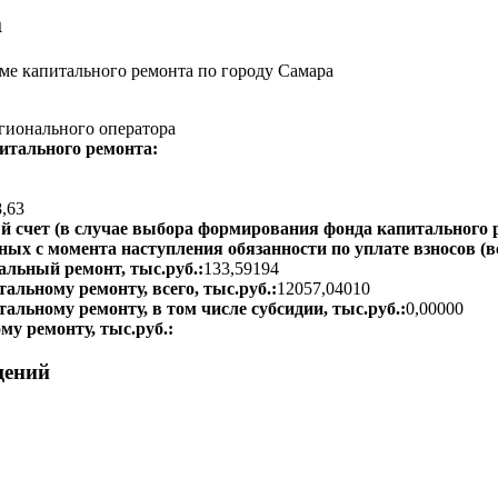
а
е капитального ремонта по городу Самара
гионального оператора
итального ремонта:
8,63
 счет (в случае выбора формирования фонда капитального р
ых с момента наступления обязанности по уплате взносов (вс
альный ремонт, тыс.руб.:
133,59194
альному ремонту, всего, тыс.руб.:
12057,04010
тальному ремонту, в том числе субсидии, тыс.руб.:
0,00000
му ремонту, тыс.руб.:
щений