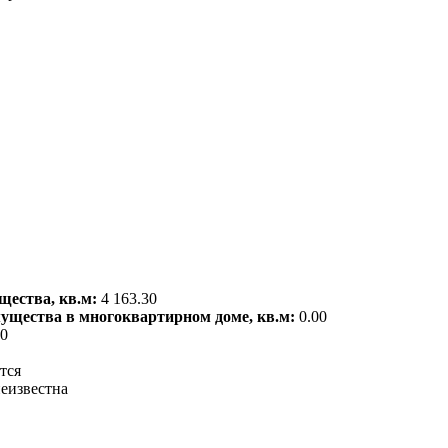
щества, кв.м:
4 163.30
мущества в многоквартирном доме, кв.м:
0.00
00
тся
еизвестна