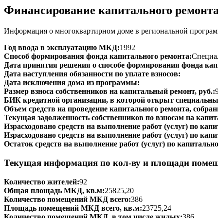
Финансирование капитального ремонт
Информация о многоквартирном доме в региональной программ
Год ввода в эксплуатацию МКД:
1992
Способ формирования фонда капитального ремонта:
Специал
Дата принятия решения о способе формирования фонда кап
Дата наступления обязанности по уплате взносов:
Дата исключения дома из программы:
Размер взноса собственников на капитальный ремонт, руб.:
БИК кредитной организации, в которой открыт специальный
Объем средств на проведение капитального ремонта, собранн
Текущая задолженность собственников по взносам на капит
Израсходовано средств на выполнение работ (услуг) по капит
Израсходовано средств на выполнение работ (услуг) по капи
Остаток средств на выполнение работ (услуг) по капитально
Текущая информация по кол-ву и площади поме
Количество жителей:
92
Общая площадь МКД, кв.м:
25825,20
Количество помещений МКД всего:
386
Площадь помещений МКД всего, кв.м:
23725,24
Количество помещений МКД, в том числе жилых:
386