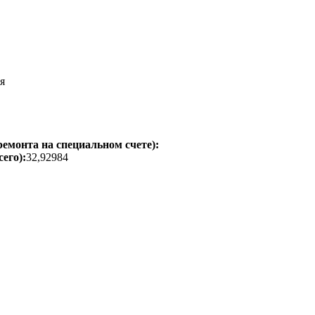
я
емонта на специальном счете):
его):
32,92984