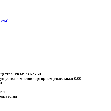
тема"
щества, кв.м:
23 625.50
мущества в многоквартирном доме, кв.м:
0.00
00
тся
еизвестна