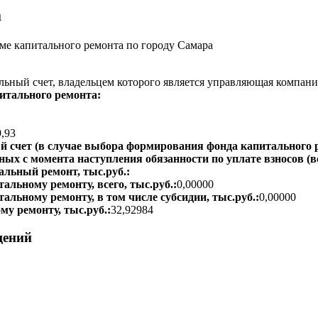
а
е капитального ремонта по городу Самара
ьный счет, владельцем которого является управляющая компани
итального ремонта:
9,93
 счет (в случае выбора формирования фонда капитального р
ых с момента наступления обязанности по уплате взносов (вс
альный ремонт, тыс.руб.:
альному ремонту, всего, тыс.руб.:
0,00000
тальному ремонту, в том числе субсидии, тыс.руб.:
0,00000
му ремонту, тыс.руб.:
32,92984
щений