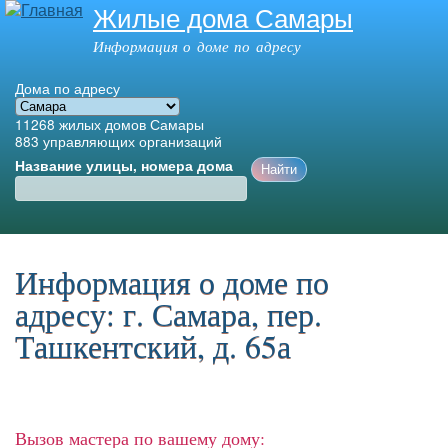
Жилые дома Самары
Перейти к
основному
Информация о доме по адресу
содержанию
Дома по адресу
11268
жилых домов Самары
883
управляющих организаций
Название улицы, номера дома
Главное меню
Информация о доме по
адресу: г. Самара, пер.
Ташкентский, д. 65а
Вызов мастера по вашему дому: