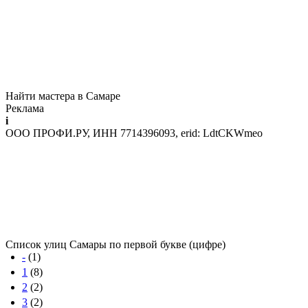
Найти мастера в Самаре
Реклама
i
ООО ПРОФИ.РУ, ИНН 7714396093, erid: LdtCKWmeo
Список улиц Самары по первой букве (цифре)
-
(1)
1
(8)
2
(2)
3
(2)