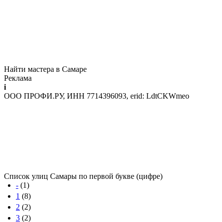
Найти мастера в Самаре
Реклама
i
ООО ПРОФИ.РУ, ИНН 7714396093, erid: LdtCKWmeo
Список улиц Самары по первой букве (цифре)
-
(1)
1
(8)
2
(2)
3
(2)