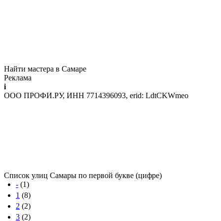
Найти мастера в Самаре
Реклама
i
ООО ПРОФИ.РУ, ИНН 7714396093, erid: LdtCKWmeo
Список улиц Самары по первой букве (цифре)
-
(1)
1
(8)
2
(2)
3
(2)