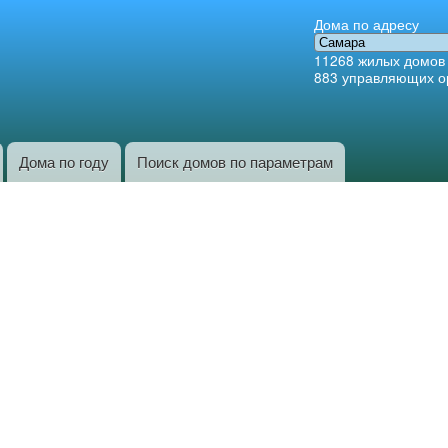
Перейти к
Дома по адресу
основному
11268
жилых домов
содержанию
883
управляющих о
Дома по году
Поиск домов по параметрам