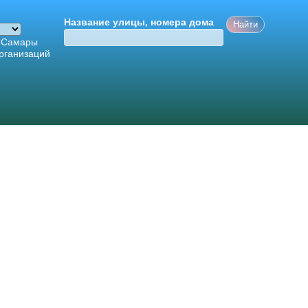
Название улицы, номера дома
 Самары
рганизаций