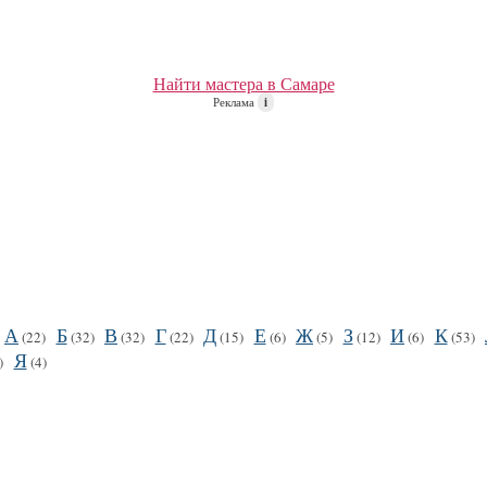
Найти мастера в Самаре
Реклама
i
А
Б
В
Г
Д
Е
Ж
З
И
К
(22)
(32)
(32)
(22)
(15)
(6)
(5)
(12)
(6)
(53)
Я
)
(4)