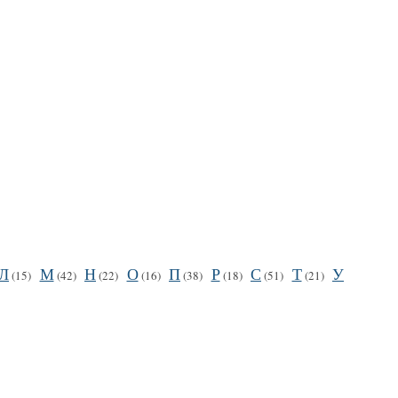
Л
М
Н
О
П
Р
С
Т
У
(15)
(42)
(22)
(16)
(38)
(18)
(51)
(21)