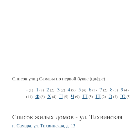
Список улиц Самары по первой букве (цифре)
-
1
2
3
4
5
6
7
8
9
(1)
(8)
(2)
(2)
(5)
(4)
(3)
(2)
(3)
(4)
Ф
Х
Ц
Ч
Ш
Щ
Э
Ю
(11)
(8)
(4)
(5)
(9)
(5)
(2)
(3)
(5
Список жилых домов - ул. Тихвинская
г. Самара, ул. Тихвинская, д. 13