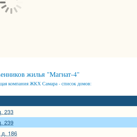
енников жилья "Магнат-4"
щая компания ЖКХ Самара - список домов:
д. 233
д. 239
 д. 186