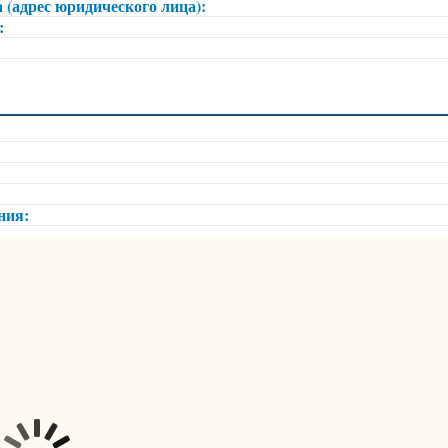
 (адрес юридического лица):
):
ения: