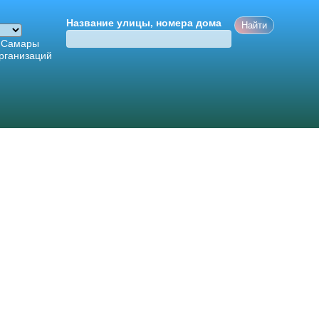
Название улицы, номера дома
 Самары
рганизаций