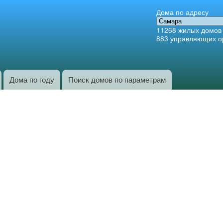
Перейти к
Дома по адресу
основному
11268
жилых домов
содержанию
883
управляющих о
Дома по году
Поиск домов по параметрам