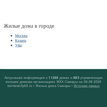
Жилые дома в городе
Москва
Казань
Уфа
Актуальная информация о
домах и
управляющих
11268
883
жилыми домами организациях ЖКХ Самары на
06.08.2026
samaracity63.ru • Жилые дома Самары •
Источник данных