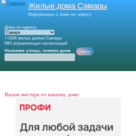
Жилые дома Самары
Перейти к
основному
Информация о доме по адресу
содержанию
Дома по адресу
11268
жилых домов Самары
883
управляющих организаций
Название улицы, номера дома
Главное меню
Вызов мастера по вашему дому: