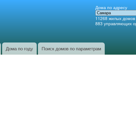
Перейти к
Дома по адресу
основному
11268
жилых домов
содержанию
883
управляющих о
Дома по году
Поиск домов по параметрам