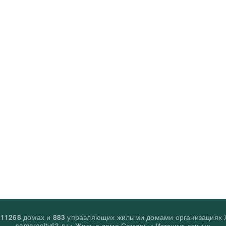
о
домах и
управляющих жилыми домами организациях
11268
883
samaracity63.ru • Жилые дома Самары •
Источник данных