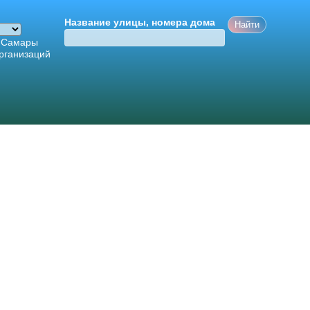
Название улицы, номера дома
 Самары
рганизаций