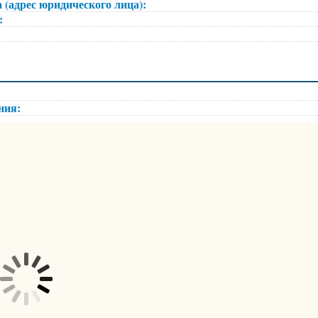
 (адрес юридического лица):
):
ения: