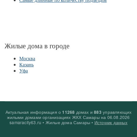
Жилые дома в городе
Москва
Казань
Уфа
Актуальная информация о
домах и
управляющих
11268
883
жилыми домами организациях ЖКХ Самары на
06.08.2026
samaracity63.ru • Жилые дома Самары •
Источник данных