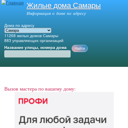
Жилые дома Самары
Перейти к
основному
Информация о доме по адресу
содержанию
Дома по адресу
11268
жилых домов Самары
883
управляющих организаций
Название улицы, номера дома
Главное меню
Вызов мастера по вашему дому: