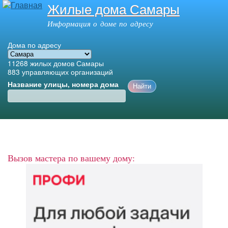
Жилые дома Самары
Перейти к
основному
Информация о доме по адресу
содержанию
Дома по адресу
11268
жилых домов Самары
883
управляющих организаций
Название улицы, номера дома
Главное меню
Вызов мастера по вашему дому: