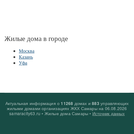
Жилые дома в городе
Москва
Казань
Уфа
Актуальная информация о
домах и
управляющих
11268
883
жилыми домами организациях ЖКХ Самары на
06.08.2026
samaracity63.ru • Жилые дома Самары •
Источник данных