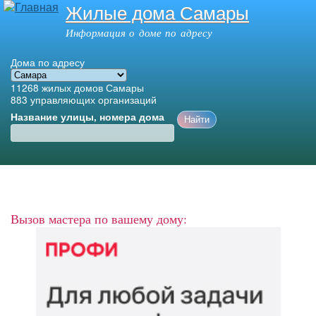
Жилые дома Самары
Перейти к
основному
Информация о доме по адресу
содержанию
Дома по адресу
11268
жилых домов Самары
883
управляющих организаций
Название улицы, номера дома
Главное меню
Вызов мастера по вашему дому: