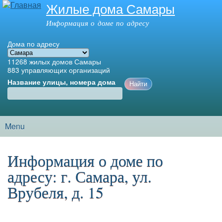
Жилые дома Самары
Перейти к
основному
Информация о доме по адресу
содержанию
Дома по адресу
11268
жилых домов Самары
883
управляющих организаций
Название улицы, номера дома
Menu
Главное меню
Информация о доме по
адресу: г. Самара, ул.
Врубеля, д. 15