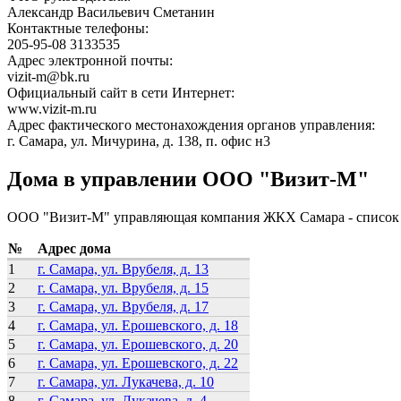
Александр Васильевич Сметанин
Контактные телефоны:
205-95-08 3133535
Адрес электронной почты:
vizit-m@bk.ru
Официальный сайт в сети Интернет:
www.vizit-m.ru
Адрес фактического местонахождения органов управления:
г. Самара, ул. Мичурина, д. 138, п. офис н3
Дома в управлении ООО "Визит-М"
ООО "Визит-М" управляющая компания ЖКХ Самара - список 
№
Адрес дома
1
г. Самара, ул. Врубеля, д. 13
2
г. Самара, ул. Врубеля, д. 15
3
г. Самара, ул. Врубеля, д. 17
4
г. Самара, ул. Ерошевского, д. 18
5
г. Самара, ул. Ерошевского, д. 20
6
г. Самара, ул. Ерошевского, д. 22
7
г. Самара, ул. Лукачева, д. 10
8
г. Самара, ул. Лукачева, д. 4