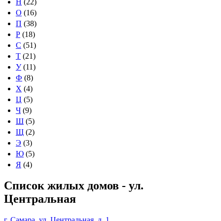
Н
(22)
О
(16)
П
(38)
Р
(18)
С
(51)
Т
(21)
У
(11)
Ф
(8)
Х
(4)
Ц
(5)
Ч
(9)
Ш
(5)
Щ
(2)
Э
(3)
Ю
(5)
Я
(4)
Список жилых домов - ул.
Центральная
г. Самара, ул. Центральная, д. 1