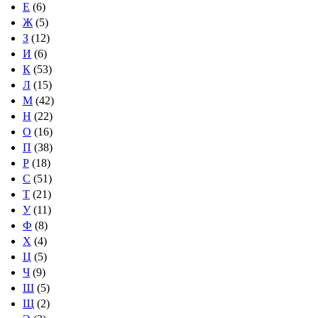
Е
(6)
Ж
(5)
З
(12)
И
(6)
К
(53)
Л
(15)
М
(42)
Н
(22)
О
(16)
П
(38)
Р
(18)
С
(51)
Т
(21)
У
(11)
Ф
(8)
Х
(4)
Ц
(5)
Ч
(9)
Ш
(5)
Щ
(2)