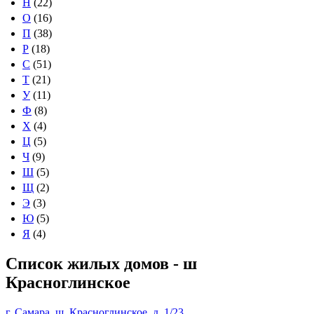
Н
(22)
О
(16)
П
(38)
Р
(18)
С
(51)
Т
(21)
У
(11)
Ф
(8)
Х
(4)
Ц
(5)
Ч
(9)
Ш
(5)
Щ
(2)
Э
(3)
Ю
(5)
Я
(4)
Список жилых домов - ш
Красноглинское
г. Самара, ш. Красноглинское, д. 1/23