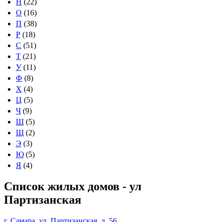
Н
(22)
О
(16)
П
(38)
Р
(18)
С
(51)
Т
(21)
У
(11)
Ф
(8)
Х
(4)
Ц
(5)
Ч
(9)
Ш
(5)
Щ
(2)
Э
(3)
Ю
(5)
Я
(4)
Список жилых домов - ул
Партизанская
г. Самара, ул. Партизанская, д. 56