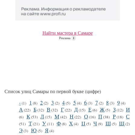
Найти мастера в Самаре
Реклама
i
Список улиц Самары по первой букве (цифре)
-
1
2
3
4
5
6
7
8
9
(1)
(8)
(2)
(2)
(5)
(4)
(3)
(2)
(3)
(4)
А
Б
В
Г
Д
Е
Ж
З
И
(22)
(32)
(32)
(22)
(15)
(6)
(5)
(12)
К
Л
М
Н
О
П
Р
С
(6)
(53)
(15)
(42)
(22)
(16)
(38)
(18)
Т
У
Ф
Х
Ц
Ч
Ш
Щ
(51)
(21)
(11)
(8)
(4)
(5)
(9)
(5)
(2)
Э
Ю
Я
(3)
(5)
(4)