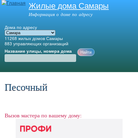
Жилые дома Самары
Перейти к
основному
Информация о доме по адресу
содержанию
Дома по адресу
11268
жилых домов Самары
883
управляющих организаций
Название улицы, номера дома
Главное меню
Песочный
Вызов мастера по вашему дому: