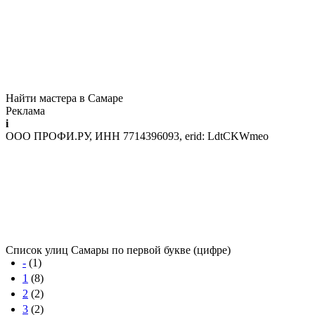
Найти мастера в Самаре
Реклама
i
ООО ПРОФИ.РУ, ИНН 7714396093, erid: LdtCKWmeo
Список улиц Самары по первой букве (цифре)
-
(1)
1
(8)
2
(2)
3
(2)