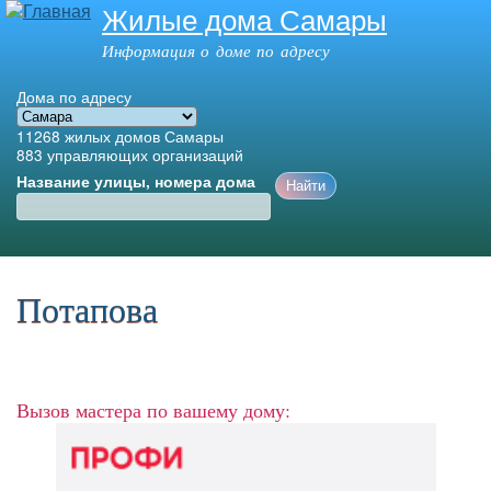
Жилые дома Самары
Перейти к
основному
Информация о доме по адресу
содержанию
Дома по адресу
11268
жилых домов Самары
883
управляющих организаций
Название улицы, номера дома
Главное меню
Потапова
Вызов мастера по вашему дому: