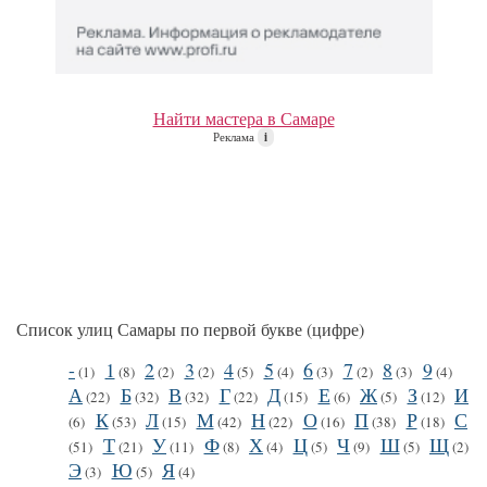
Найти мастера в Самаре
Реклама
i
Список улиц Самары по первой букве (цифре)
-
1
2
3
4
5
6
7
8
9
(1)
(8)
(2)
(2)
(5)
(4)
(3)
(2)
(3)
(4)
А
Б
В
Г
Д
Е
Ж
З
И
(22)
(32)
(32)
(22)
(15)
(6)
(5)
(12)
К
Л
М
Н
О
П
Р
С
(6)
(53)
(15)
(42)
(22)
(16)
(38)
(18)
Т
У
Ф
Х
Ц
Ч
Ш
Щ
(51)
(21)
(11)
(8)
(4)
(5)
(9)
(5)
(2)
Э
Ю
Я
(3)
(5)
(4)