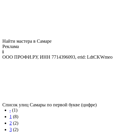
Найти мастера в Самаре
Реклама
i
ООО ПРОФИ.РУ, ИНН 7714396093, erid: LdtCKWmeo
Список улиц Самары по первой букве (цифре)
-
(1)
1
(8)
2
(2)
3
(2)