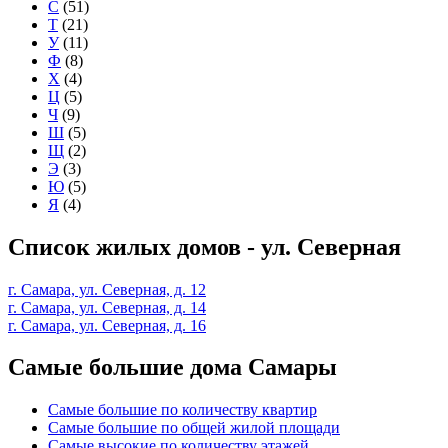
С
(51)
Т
(21)
У
(11)
Ф
(8)
Х
(4)
Ц
(5)
Ч
(9)
Ш
(5)
Щ
(2)
Э
(3)
Ю
(5)
Я
(4)
Список жилых домов - ул. Северная
г. Самара, ул. Северная, д. 12
г. Самара, ул. Северная, д. 14
г. Самара, ул. Северная, д. 16
Самые большие дома Самары
Самые большие по количеству квартир
Самые большие по общей жилой площади
Самые высокие по количеству этажей