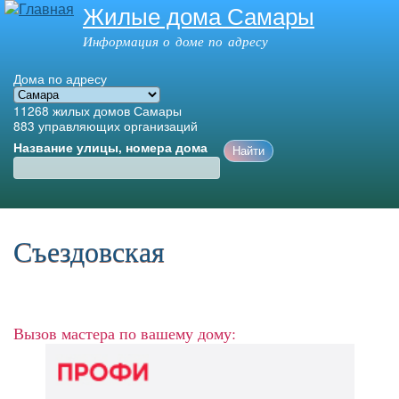
Жилые дома Самары
Перейти к
основному
Информация о доме по адресу
содержанию
Дома по адресу
11268
жилых домов Самары
883
управляющих организаций
Название улицы, номера дома
Главное меню
Съездовская
Вызов мастера по вашему дому: