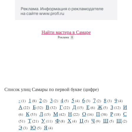
Найти мастера в Самаре
Реклама
i
Список улиц Самары по первой букве (цифре)
-
1
2
3
4
5
6
7
8
9
(1)
(8)
(2)
(2)
(5)
(4)
(3)
(2)
(3)
(4)
А
Б
В
Г
Д
Е
Ж
З
И
(22)
(32)
(32)
(22)
(15)
(6)
(5)
(12)
К
Л
М
Н
О
П
Р
С
(6)
(53)
(15)
(42)
(22)
(16)
(38)
(18)
Т
У
Ф
Х
Ц
Ч
Ш
Щ
(51)
(21)
(11)
(8)
(4)
(5)
(9)
(5)
(2)
Э
Ю
Я
(3)
(5)
(4)