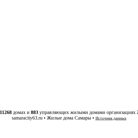
11268
домах и
883
управляющих жилыми домами организациях
samaracity63.ru • Жилые дома Самары •
Источник данных