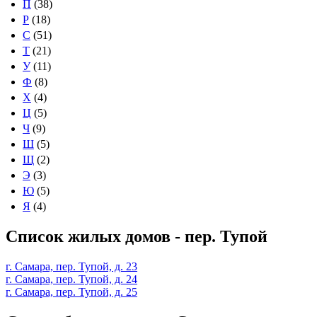
П
(38)
Р
(18)
С
(51)
Т
(21)
У
(11)
Ф
(8)
Х
(4)
Ц
(5)
Ч
(9)
Ш
(5)
Щ
(2)
Э
(3)
Ю
(5)
Я
(4)
Список жилых домов - пер. Тупой
г. Самара, пер. Тупой, д. 23
г. Самара, пер. Тупой, д. 24
г. Самара, пер. Тупой, д. 25