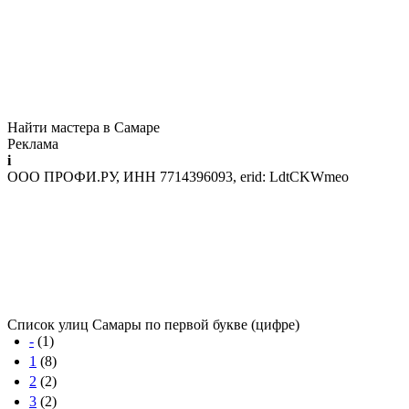
Найти мастера в Самаре
Реклама
i
ООО ПРОФИ.РУ, ИНН 7714396093, erid: LdtCKWmeo
Список улиц Самары по первой букве (цифре)
-
(1)
1
(8)
2
(2)
3
(2)