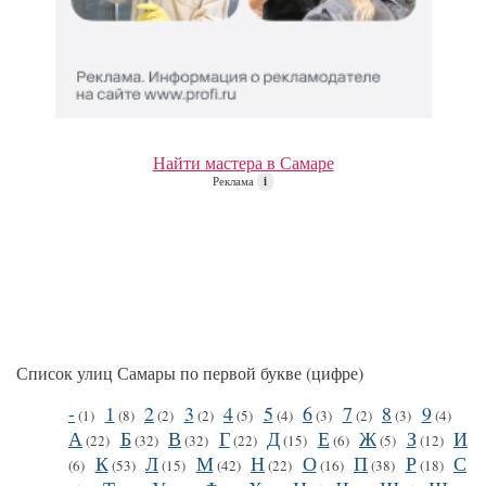
Найти мастера в Самаре
Реклама
i
Список улиц Самары по первой букве (цифре)
-
1
2
3
4
5
6
7
8
9
(1)
(8)
(2)
(2)
(5)
(4)
(3)
(2)
(3)
(4)
А
Б
В
Г
Д
Е
Ж
З
И
(22)
(32)
(32)
(22)
(15)
(6)
(5)
(12)
К
Л
М
Н
О
П
Р
С
(6)
(53)
(15)
(42)
(22)
(16)
(38)
(18)