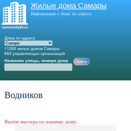
Жилые дома Самары
Перейти к
основному
Информация о доме по адресу
содержанию
Дома по адресу
11268
жилых домов Самары
883
управляющих организаций
Название улицы, номера дома
Главное меню
Водников
Вызов мастера по вашему дому: