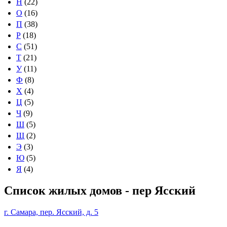
Н
(22)
О
(16)
П
(38)
Р
(18)
С
(51)
Т
(21)
У
(11)
Ф
(8)
Х
(4)
Ц
(5)
Ч
(9)
Ш
(5)
Щ
(2)
Э
(3)
Ю
(5)
Я
(4)
Список жилых домов - пер Ясский
г. Самара, пер. Ясский, д. 5